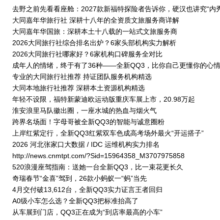
去野之前先看看座舱：2027款新福特探险者告诉你，硬汉也讲究“内秀
大同嘉年华旅行社 深耕十八年的全资质文旅服务商详解
大同嘉年华国旅：深耕本土十八载的一站式文旅服务商
2026大同旅行社综合排名出炉？6家头部机构实力解析
2026大同旅行社哪家好？6家机构口碑服务全对比
成年人的情绪，终于有了36种——全新QQ3，比你自己更懂你的心
专业的大同旅行社推荐 持证团队服务机构精选
大同本地旅行社推荐 深耕本土资源机构精选
年轻不设限，福特新蒙迪欧运动版重庆车展上市，20.98万起
淮安浪里马队徽出圈，一座水城的热血与烟火气
跨界名场面！字母哥被全新QQ3的智能与诚意圈粉
上岸红紫定行，全新QQ3红紫双车色成高考场外最火“开运搭子”
2026 河北张家口大数据 / IDC 运维机构实力排名
http://news.cnmtpt.com/?Sid=15964358_M3707975858
520浪漫座驾指南：送她一台全新QQ3，比一束花更长久
奇瑞春节“金喜”驾到，26款小蚂蚁一“蚂”当先
4月交付破13,612台，全新QQ3实力证言王者回归
A0级小车怎么选？全新QQ3把标准抬高了
从车展到门店，QQ3正在成为“到店率最高的小车”