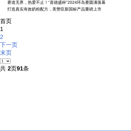
赛道无界，热爱不止！“喜德盛杯”2024环岛赛圆满落幕
打造真实有效奶粉配方，美赞臣新国标产品重磅上市
首页
1
2
下一页
末页
共
2
页
91
条