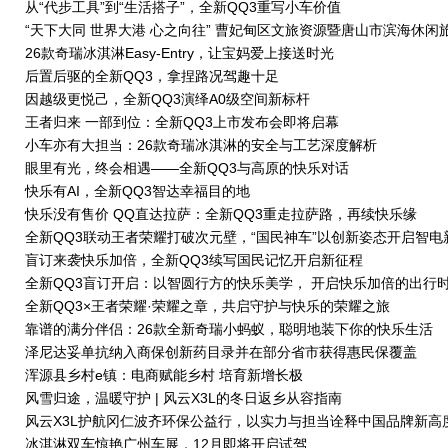
从“代步工具”到“生活搭子”，全新QQ3重写小车价值
“天下大同 世界大港 心之向往” 曹妃甸区文旅资源暨唐山市滨海休闲
宣传活动圆满举行
26款奇瑞冰淇淋Easy-Entry，让宝妈爱上接送时光
后置后驱的全新QQ3，拿捏路况驾趣十足
因越级更悦己，全新QQ3演绎A0级空间新标杆
王者归来 一部到位：全新QQ3上市发布会即将启幕
小车亦有大担当：26款奇瑞冰淇淋的安全与工艺深度解析
眼里有光，终会相遇——全新QQ3与高原的快乐对话
快乐有AI，全新QQ3智达幸福目的地
快乐没有售价 QQ直达拉萨：全新QQ3重走拉萨路，再续快乐缘
全新QQ3联动王者荣耀打破次元壁，“国民神车”以创新姿态开启智电
代
盲订来袭快乐加倍，全新QQ3续写国民记忆开启新征程
全新QQ3盲订开启：以智圆行方的快乐美学， 开启快乐加倍的出行
全新QQ3×王者荣耀·荣耀之章，共启守护与快乐的荣耀之旅
靠谱的满分伴侣：26款全新奇瑞小蚂蚁，聪明地装下你的快乐生活
泽尼达妥单抗纳入商保创新药目录并在部分省市获得惠民保覆盖
浑源县乡村e镇：电商赋能乡村 培育新增长极
风雪归途，温暖守护 | 风云X3L的冬日返乡从容指南
风云X3L护航冈仁波齐环保公益行，以实力与担当诠释中国品牌新高
冰淇淋双车惊艳广州车展，12月即将开启试驾