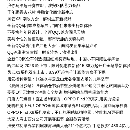
浪你马淮超开赛在即，淮安区队蓄力备战
千年飘香杏花村 共酿文化商业新生态
风云X3L潮改方盒，解锁生态新视野
全新QQ5闪耀成都车展，“圈”住未来出行新体验
不妥协的年轻设计，全新QQ3以方圆见天地
美与个性的价值彰显，都市玩趣的灵魂共鸣
全新QQ举办“用户共创大会”，向网友征集车型命名
QQ冰淇淋复古版，时光淬炼，浪漫出街
全新QQ概念车创造德国红点奖双响炮，中国小车闪耀世界舞台
哈弗猛龙 2026 款上市，限时优惠换新价15.38万起开启全场景新体
风云X3系列双车上市，8.99万起售价让豪华方盒子下探
用爱播种希望：张连水与云丘山元谷希望农场的九年坚守
《夏醉卧沙场》匠体酒仓书酒节暨汾州老酒经销商共创之旅圆满举办
妥妥E行天津举办消防安全培训 增强网约车司机应急能力
门店人气爆棚！直击首销现场，OPPO Find X8系列用实力说话
宠粉狂魔上线！OPPO全国多城市举办S14观赛活动，游戏玩家狂喜
OPPO Find X8系列发布，不止氛围感抓拍神器，性能和AI更亮眼
大家人寿山西分公司开展客服节 金融教育活动
淮安成功举办第四届淮河华商大会211个签约项目 总投资1486.4亿元