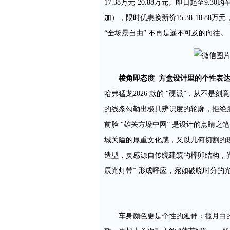
17.38万元-20.88万元。即日起至9.3
加），限时优惠换新价15.38-18.8
“全场景自由” 不再是遥不可及的向往。
棱角即态度
方盒设计里的个性表
哈弗猛龙2026 款的 “硬派”，从不
的线条勾勒出极具辨识度的轮廓，拒绝跟
前脸 “雄关方垛中网” 是设计的点睛之
城关隘的厚重文化感，又以几何切割的现
造型，灵感源自传统建筑的榫卯结构，光线
辰光灯带” 形成呼应，宛如破晓时分的
车身颜色更是个性的延伸：揽月白