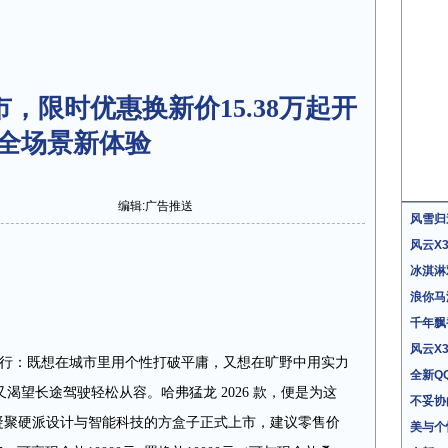
上市，限时优惠换新价15.38万起开
全场景新体验
编辑:广告推送
风雪归
风云X
冰淇淋
浪你马
千年飘
风云X
的出行：既想在城市里用个性打破平庸，又想在旷野中用实力
全新Q
渴望长途驾驶轻松从容。哈弗猛龙 2026 款，便是为这
不妥协
，这款凝聚硬派设计与智能科技的方盒子正式上市，建议零售价
美与个