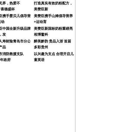
无界，热爱不
打造真实有效奶粉配方，
“喜德盛杯
美赞臣新
臣携手婴贝儿倡导营
美赞臣携手山姆倡导营养
运动
+运动育
臣中国全新升级品牌
美赞臣新国标奶粉重磅亮
，发
相博鳌科
人寿财险青岛市分公
醉美黔韵 贵品入浙 首届
产品
多彩贵州
市消防救援支队
以兴趣为支点 合理开启儿
3年政府
童英语