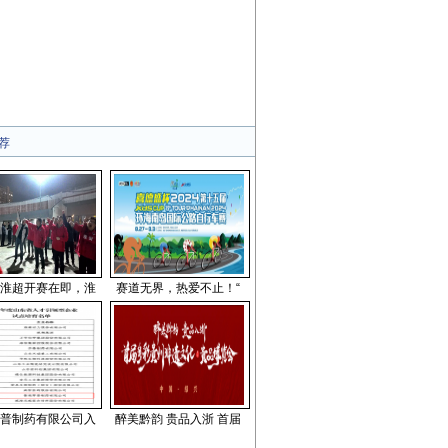
荐
淮超开赛在即，淮
赛道无界，热爱不止！“
普制药有限公司入
醉美黔韵 贵品入浙 首届