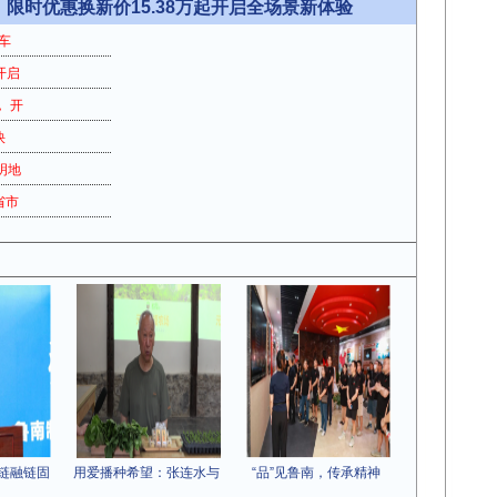
市，限时优惠换新价15.38万起开启全场景新体验
车
开启
 开
快
明地
省市
链融链固
用爱播种希望：张连水与
“品”见鲁南，传承精神