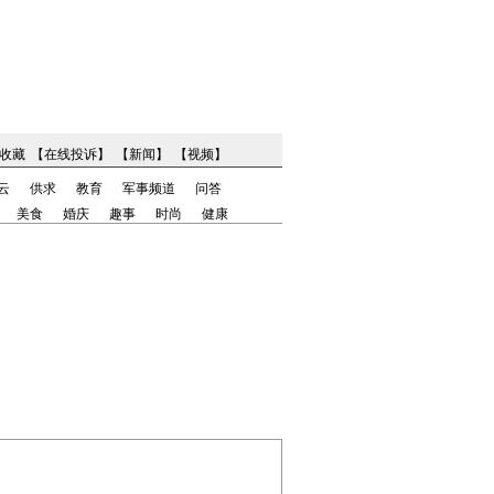
收藏
【
在线投诉
】
【
新闻
】
【
视频
】
云
供求
教育
军事频道
问答
美食
婚庆
趣事
时尚
健康