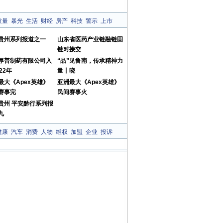
质量
暴光
生活
财经
房产
科技
警示
上市
贵州系列报道之一
山东省医药产业链融链固
链对接交
厚普制药有限公司入
“品”见鲁南，传承精神力
22年
量丨晓
最大《Apex英雄》
亚洲最大《Apex英雄》
赛事完
民间赛事火
贵州 平安黔行系列报
九
健康
汽车
消费
人物
维权
加盟
企业
投诉