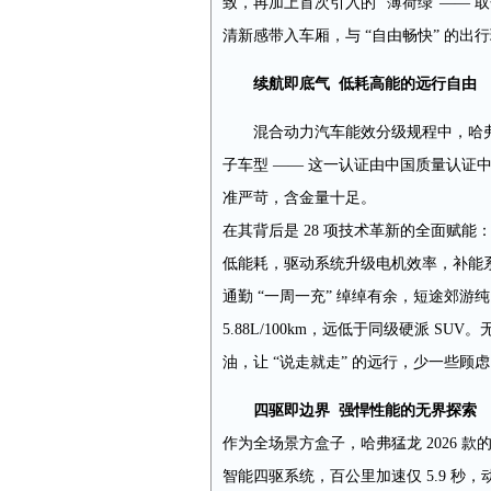
致，再加上首次引入的 “薄荷绿”——
清新感带入车厢，与 “自由畅快” 的
续航即底气
低耗高能的远行自由
混合动力汽车能效分级规程中，哈弗猛
子车型 —— 这一认证由中国质量认证
准严苛，含金量十足。
在其背后是 28 项技术革新的全面赋
低能耗，驱动系统升级电机效率，补能系统
通勤 “一周一充” 绰绰有余，短途郊
5.88L/100km，远低于同级硬派 
油，让 “说走就走” 的远行，少一些顾
四驱即边界
强悍性能的无界探索
作为全场景方盒子，哈弗猛龙 2026 款
智能四驱系统，百公里加速仅 5.9 秒，