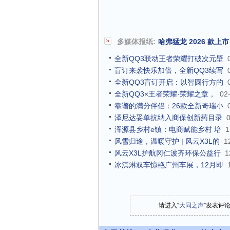
多媒体报纸:
哈弗猛龙 2026 款
全新QQ3联动王者荣耀打破次元壁
盲订来袭快乐加倍，全新QQ3续写
全新QQ3盲订开启：以智圆行方的
全新QQ3×王者荣耀·荣耀之章，
02
靠谱的满分伴侣：26款全新奇瑞小
泽尼达妥单抗纳入商保创新药目录
浑源县乡村e镇：电商赋能乡村 培
1
风雪归途，温暖守护 | 风云X3L的
1
风云X3L护航冈仁波齐环保公益行
1
冰淇淋双车惊艳广州车展，12月即
请进入“
大同之声
”发表评