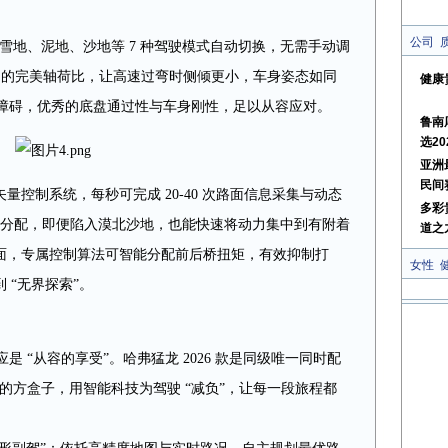
公司
：雪地、泥地、沙地等 7 种驾驶模式自动切换，无需手动调
50 的完美轴荷比，让高速过弯时侧倾更小，车身姿态如同
健康
等障碍，优秀的底盘通过性与车身刚性，足以从容应对。
鲁南
选20
亚洲
民间
控制系统，每秒可完成 20-40 次路面信息采集与动态
多彩
轴扭矩动态分配，即便陷入漠北沙地，也能快速将动力集中到有附着
道之
面，专属控制算法可智能分配前后桥扭矩，有效抑制打
女性
 “无界探索”。
是 “从容的享受”。哈弗猛龙 2026 款是同级唯一同时配
车的方盒子，用智能科技为驾驶 “减负”，让每一段旅程都