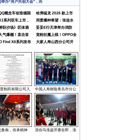
Q举办“用户共创大会”，向
QQ概念车创造德国
哈弗猛龙 2026 款上市
X3系列双车上市，
用爱播种希望：张连水
醉卧沙场》匠体酒
妥妥E行天津举办消防
人气爆棚！直击首
宠粉狂魔上线！OPPO全
O Find X8系列发布
大家人寿山西分公司开
普制药有限公司入
中国人寿财险青岛市分公
”见鲁南，传承精神
浪你马淮超开赛在即，淮