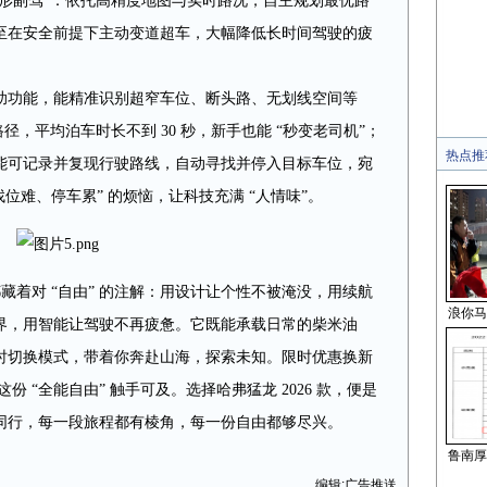
“隐形副驾”：依托高精度地图与实时路况，自主规划最优路
至在安全前提下主动变道超车，大幅降低长时间驾驶的疲
。
助功能，能精准识别超窄车位、断头路、无划线空间等
径，平均泊车时长不到 30 秒，新手也能 “秒变老司机”；
热点推
能可记录并复现行驶路线，自动寻找并停入目标车位，宛
找位难、停车累” 的烦恼，让科技充满 “人情味”。
，都藏着对 “自由” 的注解：用设计让个性不被淹没，用续航
浪你马
界，用智能让驾驶不再疲惫。它既能承载日常的柴米油
时切换模式，带着你奔赴山海，探索未知。限时优惠换新
份 “全能自由” 触手可及。选择哈弗猛龙 2026 款，便是
与它同行，每一段旅程都有棱角，每一份自由都够尽兴。
鲁南厚
编辑:广告推送