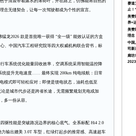
 取色于清晨带着露水的薄荷叶，开在路上，仿佛能将自然的
赛道
止！
出行理念无缝契合，让每一次驾驶都成为个性的宣言。
美赞
养+
美赞
理念
龙2026 款是首批唯一获得 “全一级” 能效认证的方盒
中国
中心、中国汽车工程研究院等四大权威机构联合背书，标
司新
廊坊
202
能：行车系统优化能量回收效率，空调系统采用智能温控降
提升充电速度…… 最终实现 200km 纯电续航：日常
游纯电模式即可轻松应对；即便是馈电状态，油耗也低至
SUV。无论是城市代步还是跨省长途，无需频繁规划充电或加
虑，多一份从容。
的四驱性能是突破路况边界的核心底气。全系标配 Hi4 2.0
动力输出媲美 3.0T 车型，红绿灯起步的推背感、高速超车