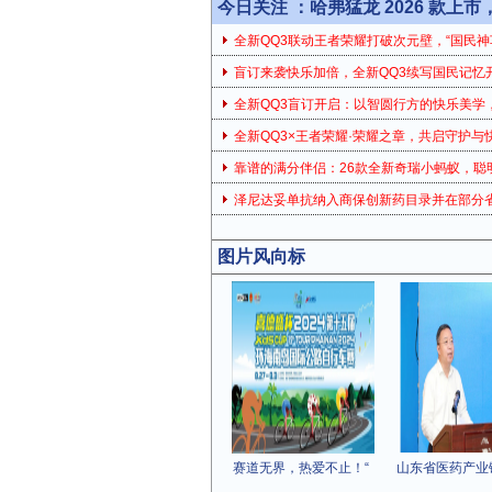
今日关注 ：
哈弗猛龙 2026 款上
全新QQ3联动王者荣耀打破次元壁，“国民神
盲订来袭快乐加倍，全新QQ3续写国民记忆
全新QQ3盲订开启：以智圆行方的快乐美学，
全新QQ3×王者荣耀·荣耀之章，共启守护与
靠谱的满分伴侣：26款全新奇瑞小蚂蚁，聪
泽尼达妥单抗纳入商保创新药目录并在部分
图片风向标
赛道无界，热爱不止！“
山东省医药产业