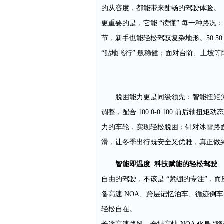
的从容度，都能带来酣畅的驾驶体验。
更重要的是，它能 “读懂” 每一种路况
节，新手也能轻松驾驭复杂地形。50:
“贴地飞行” 般稳健；面对台阶、土坡
脱困能力更是同级领先：智能扭矩矢量
调整，配合 100:0-0:100 前后
力的车轮，实现轻松脱困；针对冰雪路
滑，让冬季出行既安全又优雅，真正做到
智能即温度
科技赋能的轻松驾驶
自由的驾驶，不该是 “紧绷的专注”，而应
备高速 NOA、跨层记忆泊车、循迹倒
轻松自在。