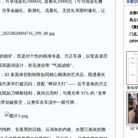
0购车，可享现金礼10000元 ,置换礼10000元（可与现金礼叠
全新Q
8万元，另享金融礼、新潮礼、流量礼、无忧礼等限时壕礼，让
全新
风云
《夏
门店
OPP
达
是刻意的粗犷，而是对个性的精准传递。方正车身，以笔直凌厉
风圆润设计，初见便自带 “气场滤镜”。
笔：3D 多面体切割矩阵如同精心雕琢的艺术品，既透着长
代美学打破沉闷；搭配 “榫卯大灯”—— 近乎直角的方正
鲁南厚
如刀锋般锐利，夜间点亮时，与透光率 91% 的 “龙脊
光带划破夜空，让整车在车流中一眼可辨。
“品
的纯粹、玄夜黑的沉稳、云涧灰的内敛、水墨江南灰的雅