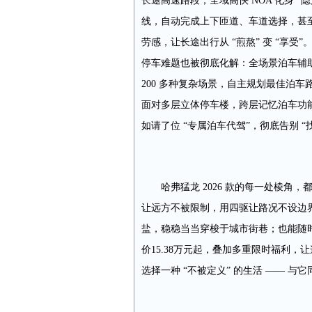
长途高速路段，全域高快 NOA 化身 
线，自动完成上下匝道、车道选择，甚
劳感，让长途出行从 “煎熬” 变 “享受”
停车难题也被彻底化解：全场景泊车辅
200 多种复杂场景，自主规划最佳泊车路
面对多层立体停车楼，跨层记忆泊车功
如请了位 “专属泊车代驾”，彻底告别 “
哈弗猛龙 2026 款的每一处棱角
让远方不被限制，用四驱让路况不设边
盐，稳稳当当穿梭于城市街巷；也能随
价15.38万元起，叠加多重限时福利，让这
选择一种 “不被定义” 的生活 —— 