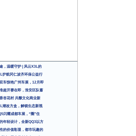
途，温暖守护 | 风云X3L的
3L护航冈仁波齐环保公益行
双车惊艳广州车展，12月即
淮超开赛在即，淮安区队蓄
香杏花村 共酿文化商业新
3L潮改方盒，解锁生态新视
Q5闪耀成都车展，“圈”住
的年轻设计，全新QQ3以方
性的价值彰显，都市玩趣的