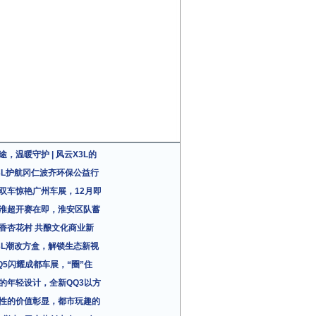
途，温暖守护 | 风云X3L的
3L护航冈仁波齐环保公益行
双车惊艳广州车展，12月即
淮超开赛在即，淮安区队蓄
香杏花村 共酿文化商业新
3L潮改方盒，解锁生态新视
Q5闪耀成都车展，“圈”住
的年轻设计，全新QQ3以方
性的价值彰显，都市玩趣的