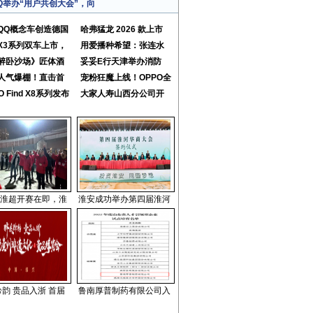
Q举办“用户共创大会”，向
QQ概念车创造德国
哈弗猛龙 2026 款上市
X3系列双车上市，
用爱播种希望：张连水
醉卧沙场》匠体酒
妥妥E行天津举办消防
人气爆棚！直击首
宠粉狂魔上线！OPPO全
O Find X8系列发布
大家人寿山西分公司开
淮超开赛在即，淮
淮安成功举办第四届淮河
韵 贵品入浙 首届
鲁南厚普制药有限公司入