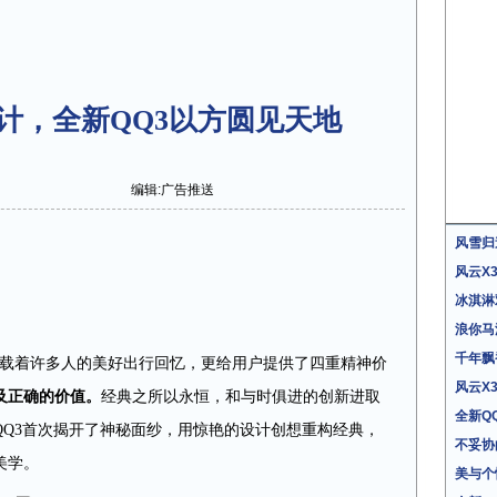
计，全新QQ3以方圆见天地
编辑:广告推送
风雪归
风云X
冰淇淋
浪你马
千年飘
承载着许多人的美好出行回忆，更给用户提供了四重精神价
风云X
及正确
的
价值
。
经典之所以永恒，和与时俱进的创新进取
全新Q
QQ3首次揭开了神秘面纱，用惊艳的设计创想重构经典，
不妥协
美学。
美与个