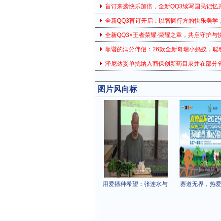
盲订来袭快乐加倍，全新QQ3续写国民记忆
全新QQ3盲订开启：以智圆行方的快乐美学，
全新QQ3×王者荣耀·荣耀之章，共启守护与
靠谱的满分伴侣：26款全新奇瑞小蚂蚁，聪
泽尼达妥单抗纳入商保创新药目录并在部分
图片风向标
用爱播种希望：张连水与
赛道无界，热爱