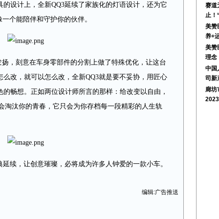
具的设计上，全新QQ3延续了家族化的灯语设计，还为它
赛道
止！
像一个能陪伴和守护你的伙伴。
美赞
养+
美赞
理念
的发扬，刻意在车身零部件的分割上做了特殊优化，让这台
中国
怎么改，就可以怎么改，全新QQ3就是要不妥协，用匠心
司新
廊坊
色的畅想。正如两位设计师所言的那样：给改变以自由，
202
不会淘汰你的青春，它只会为你存档每一段精彩的人生轨
经典延续，让创意璀璨，必将成为许多人钟爱的一款小车。
编辑:广告推送