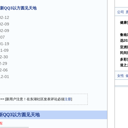
新QQ3以方圆见天地
公司
02-12
健康
02-09
02-09
鲁南
-07
选20
01-19
亚洲
01-09
民间
2-30
多彩
2-29
道之
2-06
女性
12-01
论>> [新用户注意！在东湖社区发表评论必须
注册
]
新QQ3以方圆见天地
车