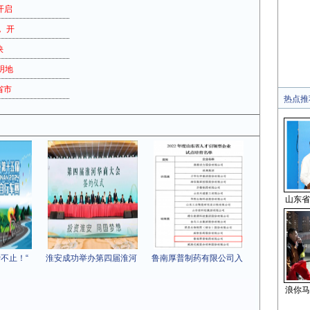
开启
 开
快
明地
省市
热点推
山东省
不止！“
淮安成功举办第四届淮河
鲁南厚普制药有限公司入
浪你马