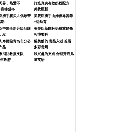
无界，热爱不
打造真实有效奶粉配方，
“喜德盛杯
美赞臣新
臣携手婴贝儿倡导营
美赞臣携手山姆倡导营养
运动
+运动育
臣中国全新升级品牌
美赞臣新国标奶粉重磅亮
，发
相博鳌科
人寿财险青岛市分公
醉美黔韵 贵品入浙 首届
产品
多彩贵州
市消防救援支队
以兴趣为支点 合理开启儿
3年政府
童英语