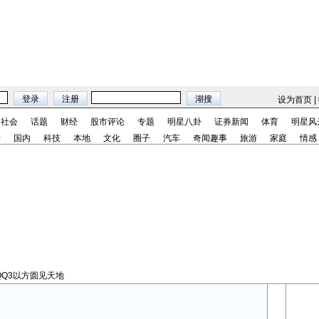
设为首页
|
社会
话题
财经
股市评论
专题
明星八卦
证券新闻
体育
明星风
际
国内
科技
本地
文化
圈子
汽车
奇闻趣事
旅游
家庭
情感
QQ3以方圆见天地