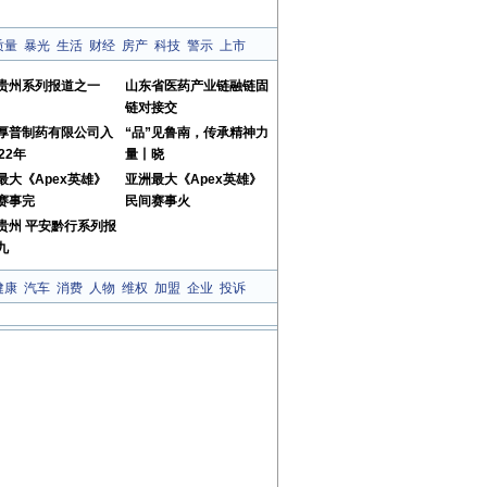
质量
暴光
生活
财经
房产
科技
警示
上市
贵州系列报道之一
山东省医药产业链融链固
链对接交
厚普制药有限公司入
“品”见鲁南，传承精神力
22年
量丨晓
最大《Apex英雄》
亚洲最大《Apex英雄》
赛事完
民间赛事火
贵州 平安黔行系列报
九
健康
汽车
消费
人物
维权
加盟
企业
投诉