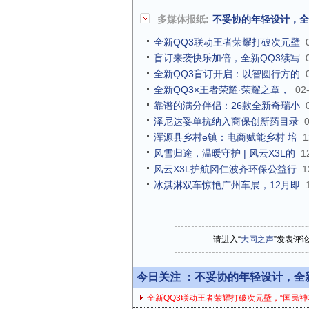
多媒体报纸:
不妥协的年轻设计，全
全新QQ3联动王者荣耀打破次元壁
盲订来袭快乐加倍，全新QQ3续写
全新QQ3盲订开启：以智圆行方的
全新QQ3×王者荣耀·荣耀之章，
02
靠谱的满分伴侣：26款全新奇瑞小
泽尼达妥单抗纳入商保创新药目录
浑源县乡村e镇：电商赋能乡村 培
1
风雪归途，温暖守护 | 风云X3L的
1
风云X3L护航冈仁波齐环保公益行
1
冰淇淋双车惊艳广州车展，12月即
请进入“
大同之声
”发表评
今日关注 ：
不妥协的年轻设计，全
全新QQ3联动王者荣耀打破次元壁，“国民神