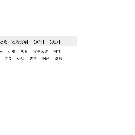
收藏
【
在线投诉
】
【
新闻
】
【
视频
】
云
供求
教育
军事频道
问答
美食
婚庆
趣事
时尚
健康