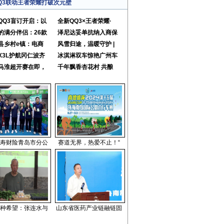
Q3联动王者荣耀打破次元壁
QQ3盲订开启：以
全新QQ3×王者荣耀·
的满分伴侣：26款
泽尼达妥单抗纳入商保
县乡村e镇：电商
风雪归途，温暖守护 |
X3L护航冈仁波齐
冰淇淋双车惊艳广州车
马淮超开赛在即，
千年飘香杏花村 共酿
寿财险青岛市分公
赛道无界，热爱不止！“
种希望：张连水与
山东省医药产业链融链固