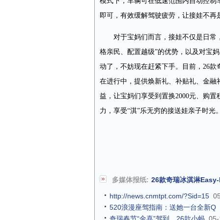
模式下，车辆可在低速范围内自动控制
即可，有效缓解驾驶疲劳，让接娃不再是
对于宝妈们而言，接娃不仅是日常，
格亲民、配置越级”的优势，以及对宝
动了，不妨现在赶紧下手。目前，26款
在进行中，提供焕新礼、补贴礼、金融
益，让宝妈们享受到置换2000元、购置
力，享受“淇”乐无穷的接送娃亲子时光
多媒体报纸:
26款奇瑞冰淇淋Easy
http://news.cnmtpt.com/?Sid=15
0
520浪漫座驾指南：送她一台全新Q
奇瑞春节“金喜”驾到，26款小蚂
05-