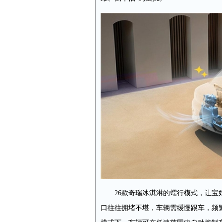
26款奇瑞冰淇淋的蠕行模式，让
口往往拥堵不堪，车辆需缓慢跟车，频