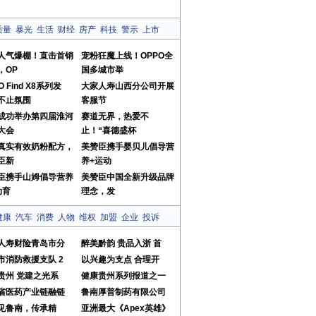
质量
暴光
生活
财经
房产
科技
警示
上市
人气爆棚！直击首销
宠粉狂魔上线！OPPO全
，OP
国多城市举
O Find X8系列发
大家人寿山西分公司开展
不止氛围
客服节
成功举办第四届淮河
赛道无界，热爱不
大会
止！“喜德盛杯
真实有效奶粉配方，
美赞臣携手婴贝儿倡导营
臣新
养+运动
臣携手山姆倡导营养
美赞臣中国全新升级品牌
动育
理念，发
健康
汽车
消费
人物
维权
加盟
企业
投诉
人寿财险青岛市分
醉美黔韵 贵品入浙 首
市消防救援支队 2
以兴趣为支点 合理开
贵州 党建之光系
健康贵州系列报道之一
省医药产业链融链
鲁南厚普制药有限公司
”见鲁南，传承精
亚洲最大《Apex英雄》