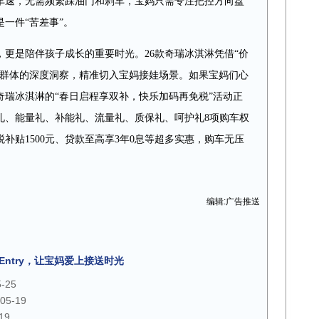
车速，无需频繁踩油门和刹车，宝妈只需专注把控方向盘
一件“苦差事”。
更是陪伴孩子成长的重要时光。26款奇瑞冰淇淋凭借“价
妈群体的深度洞察，精准切入宝妈接娃场景。如果宝妈们心
奇瑞冰淇淋的“春日启程享双补，快乐加码再免税”活动正
礼、能量礼、补能礼、流量礼、质保礼、呵护礼8项购车权
税补贴1500元、贷款至高享3年0息等超多实惠，购车无压
。
编辑:广告推送
-Entry，让宝妈爱上接送时光
5-25
05-19
19