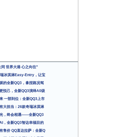
大同 世界大港 心之向往”
瑞冰淇淋Easy-Entry，让宝
驱的全新QQ3，拿捏路况驾
更悦己，全新QQ3演绎A0级
来 一部到位：全新QQ3上市
有大担当：26款奇瑞冰淇淋
光，终会相遇——全新QQ3
AI，全新QQ3智达幸福目的
有售价 QQ直达拉萨：全新Q