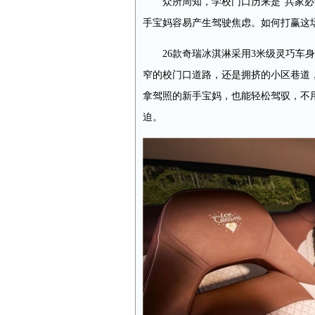
众所周知，学校门口历来是“兵家
手宝妈容易产生驾驶焦虑。如何打赢这场
26款奇瑞冰淇淋采用3米级灵巧车
窄的校门口道路，还是拥挤的小区巷道
拿驾照的新手宝妈，也能轻松驾驭，不
迫。