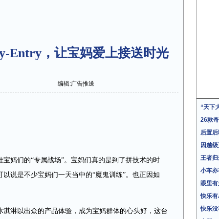
y-Entry，让宝妈爱上接送时光
编辑:广告推送
“天下
26款奇
后置后
因越级
王者归
娃宝妈们的“专属战场”。宝妈们真的是到了拼技术的时
小车亦
可以说是不少宝妈们一天当中的“魔鬼训练”。也正因如
眼里有
快乐有
快乐没
瑞冰淇淋以出众的产品体验，成为宝妈群体的心头好，这台