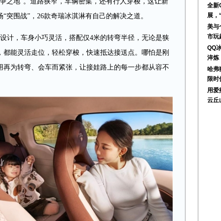
必争之地”。道路狭窄，车辆密集，还有行人穿梭，这让新
全新
展，
“突围战”，26款奇瑞冰淇淋有自己的解决之道。
美与
市玩
身设计，车身小巧灵活，搭配仅4米的转弯半径，无论是狭
QQ
，都能灵活走位，轻松穿梭，快速抵达接送点。哪怕是刚
淬炼
用再为转弯、会车而紧张，让接娃路上的每一步都从容不
哈弗猛
限时
用爱
云丘