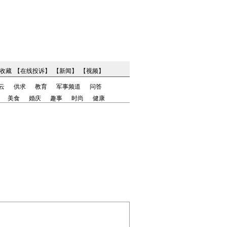
收藏
【
在线投诉
】
【
新闻
】
【
视频
】
云
供求
教育
军事频道
问答
美食
婚庆
趣事
时尚
健康