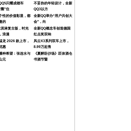
QQ5闪耀成都车
不妥协的年轻设计，全新
“圈”住
QQ3以方
个性的价值彰显，都
全新QQ举办“用户共创大
趣的
会”，向
冰淇淋复古版，时光
全新QQ概念车创造德国
，浪漫
红点奖双响
龙 2026 款上市，
风云X3系列双车上市，
优惠
8.99万起售
播种希望：张连水与
《夏醉卧沙场》匠体酒仓
山元
书酒节暨