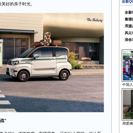
全新Q
段美好的亲子时光。
全新
靠谱
浑源
风云
浪你
中国人
战”
用爱播