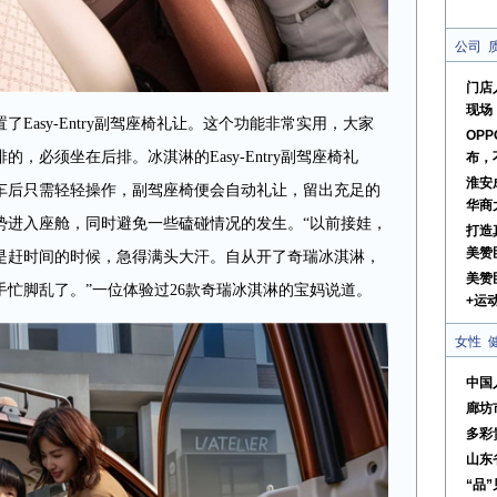
公司
门店
现场
Easy-Entry副驾座椅礼让。这个功能非常实用，大家
OPP
，必须坐在后排。冰淇淋的Easy-Entry副驾座椅礼
布，
淮安
车后只需轻轻操作，副驾座椅便会自动礼让，留出充足的
华商
势进入座舱，同时避免一些磕碰情况的发生。“以前接娃，
打造
美赞
是赶时间的时候，急得满头大汗。自从开了奇瑞冰淇淋，
美赞
忙脚乱了。”一位体验过26款奇瑞冰淇淋的宝妈说道。
+运
女性
中国
廊坊
多彩
山东
“品