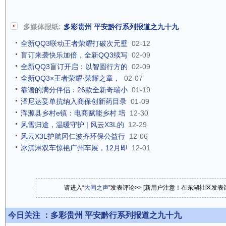
多媒体报纸:
多彩贵州 平安黔行系列报道之九十九
全新QQ3联动王者荣耀打破次元壁
02-12
盲订来袭快乐加倍，全新QQ3续写
02-09
全新QQ3盲订开启：以智圆行方的
02-09
全新QQ3×王者荣耀·荣耀之章，
02-07
靠谱的满分伴侣：26款全新奇瑞小
01-19
泽尼达妥单抗纳入商保创新药目录
01-09
浑源县乡村e镇：电商赋能乡村 培
12-30
风雪归途，温暖守护 | 风云X3L的
12-29
风云X3L护航冈仁波齐环保公益行
12-06
冰淇淋双车惊艳广州车展，12月即
12-01
请进入“
大同之声
”发表评论>> [新用户注意！在东湖社区发
今日关注 ：
多彩贵州 平安黔行系列报道之九十九