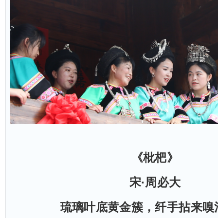
《枇杷》
宋·周必大
琉璃叶底黄金簇，纤手拈来嗅