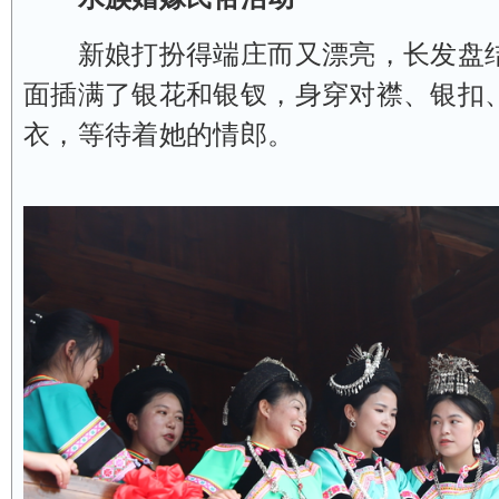
新娘打扮得端庄而又漂亮，长发盘结
面插满了银花和银钗，身穿对襟、银扣
衣，等待着她的情郎。