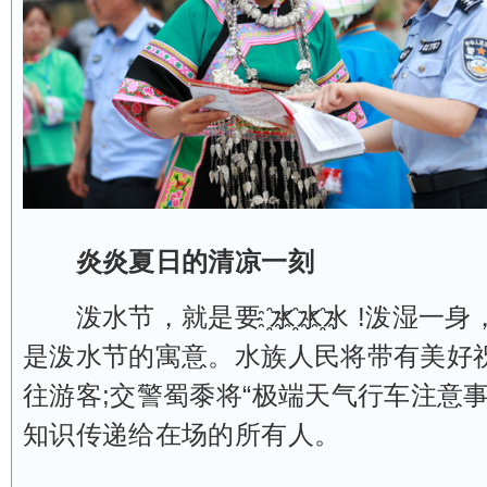
炎炎夏日的清凉一刻
泼水节，就是要 ҈水҈水҈水 !泼湿一
是泼水节的寓意。水族人民将带有美好
往游客;交警蜀黍将“极端天气行车注意事
知识传递给在场的所有人。