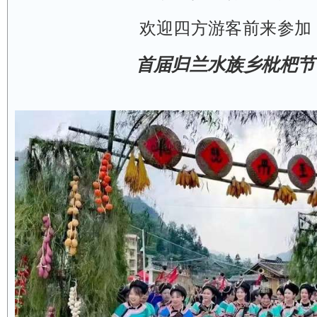
欢迎四方游客前来参加
首届归兰水族乡枇杷节