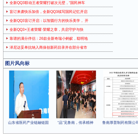
全新QQ3联动王者荣耀打破次元壁，“国民神车
盲订来袭快乐加倍，全新QQ3续写国民记忆开启
全新QQ3盲订开启：以智圆行方的快乐美学， 开
全新QQ3×王者荣耀·荣耀之章，共启守护与快
靠谱的满分伴侣：26款全新奇瑞小蚂蚁，聪明地
泽尼达妥单抗纳入商保创新药目录并在部分省市
图片风向标
山东省医药产业链融链固
“品”见鲁南，传承精神
鲁南厚普制药有限公