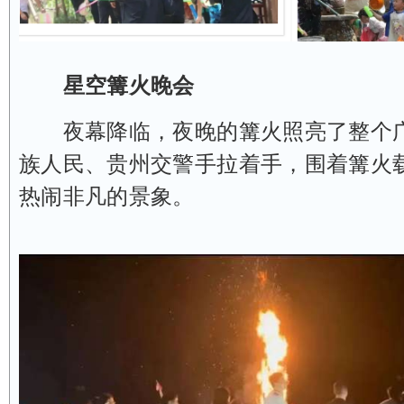
星空篝火晚会
夜幕降临，夜晚的篝火照亮了整个广
族人民、贵州交警手拉着手，围着篝火
热闹非凡的景象。