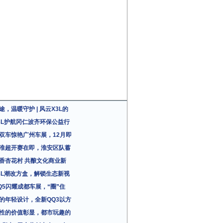
途，温暖守护 | 风云X3L的
3L护航冈仁波齐环保公益行
双车惊艳广州车展，12月即
淮超开赛在即，淮安区队蓄
香杏花村 共酿文化商业新
3L潮改方盒，解锁生态新视
Q5闪耀成都车展，“圈”住
的年轻设计，全新QQ3以方
性的价值彰显，都市玩趣的