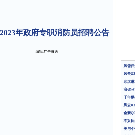
2023年政府专职消防员招聘公告
编辑:广告推送
风雪归
风云X
冰淇淋
浪你马
千年飘
风云X
全新Q
不妥协
美与个