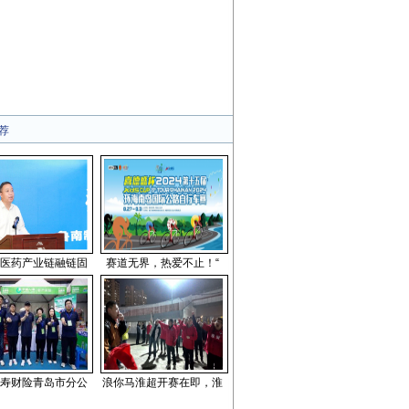
荐
医药产业链融链固
赛道无界，热爱不止！“
寿财险青岛市分公
浪你马淮超开赛在即，淮