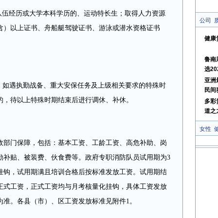
队伍经历或大学本科学历的、运动特长生；取得人力资源
公司
含）以上证书、舟船艇驾驶证书、游泳或潜水资格证书
健康
鲁南
选20
亚洲
0天。如遇执勤战备、重大安保任务及上级相关要求的特殊时
民间
的，待以上特殊时期结束后进行调休、补休。
多彩
道之
女性
政部门保障，包括：基本工资、工龄工资、高危补助、岗
勤补贴、被装费、伙食费等。政府专职消防队员试用期为3
挂钩，试用期满且培训合格后按标准发放工资。试用期结
正式工资，正式工资均与月考核量化挂钩，具体工资发放
为准。各县（市）、区工资发放标准见附件1。