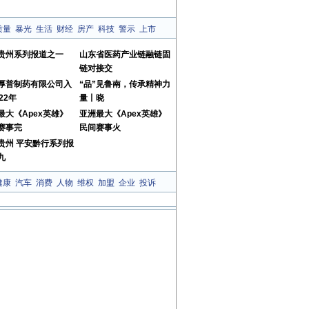
质量
暴光
生活
财经
房产
科技
警示
上市
贵州系列报道之一
山东省医药产业链融链固
链对接交
厚普制药有限公司入
“品”见鲁南，传承精神力
22年
量丨晓
最大《Apex英雄》
亚洲最大《Apex英雄》
赛事完
民间赛事火
贵州 平安黔行系列报
九
健康
汽车
消费
人物
维权
加盟
企业
投诉