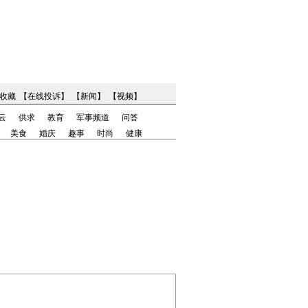
收藏
【
在线投诉
】
【
新闻
】
【
视频
】
云
供求
教育
军事频道
问答
美食
婚庆
趣事
时尚
健康