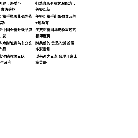
无界，热爱不
打造真实有效奶粉配方，
“喜德盛杯
美赞臣新
臣携手婴贝儿倡导营
美赞臣携手山姆倡导营养
运动
+运动育
臣中国全新升级品牌
美赞臣新国标奶粉重磅亮
，发
相博鳌科
人寿财险青岛市分公
醉美黔韵 贵品入浙 首届
产品
多彩贵州
市消防救援支队
以兴趣为支点 合理开启儿
3年政府
童英语