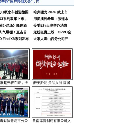
Q举办“用户共创大会”，向
QQ概念车创造德国
哈弗猛龙 2026 款上市
X3系列双车上市，
用爱播种希望：张连水
醉卧沙场》匠体酒
妥妥E行天津举办消防
人气爆棚！直击首
宠粉狂魔上线！OPPO全
O Find X8系列发布
大家人寿山西分公司开
淮超开赛在即，淮
醉美黔韵 贵品入浙 首届
寿财险青岛市分公
鲁南厚普制药有限公司入